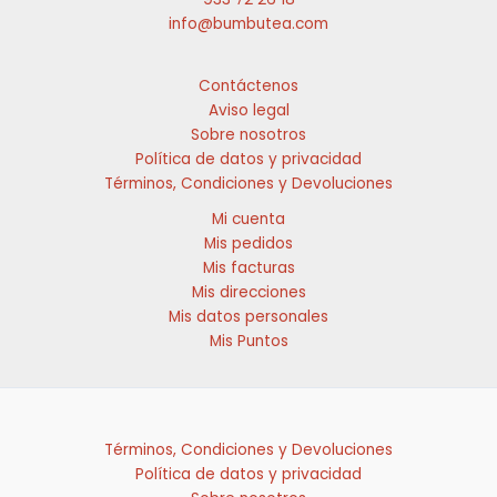
en
la
info@bumbutea.com
la
página
página
de
de
producto
Contáctenos
producto
Aviso legal
Sobre nosotros
Política de datos y privacidad
Términos, Condiciones y Devoluciones
Mi cuenta
Mis pedidos
Mis facturas
Mis direcciones
Mis datos personales
Mis Puntos
Términos, Condiciones y Devoluciones
Política de datos y privacidad