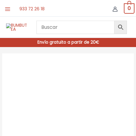
Ir
0
933 72 26 18
al
contenido
Envío gratuito a partir de 20€