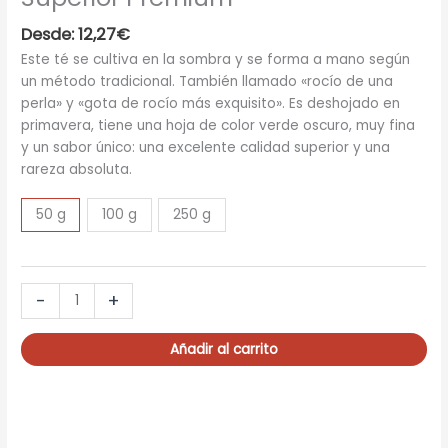
Desde:
12,27
€
Este té se cultiva en la sombra y se forma a mano según
un método tradicional. También llamado «rocío de una
perla» y «gota de rocío más exquisito». Es deshojado en
primavera, tiene una hoja de color verde oscuro, muy fina
y un sabor único: una excelente calidad superior y una
rareza absoluta.
50 g
100 g
250 g
MIYAZAKI
-
+
GYOKURO
Organic
Añadir al carrito
Superior
Premium
cantidad