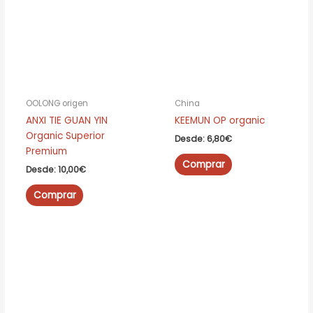
OOLONG origen
China
ANXI TIE GUAN YIN
KEEMUN OP organic
Organic Superior
Desde:
6,80
€
Premium
Este
Comprar
Desde:
10,00
€
producto
Este
tiene
Comprar
producto
múltiples
tiene
variantes.
múltiples
Las
variantes.
opciones
Las
se
opciones
pueden
se
elegir
pueden
en