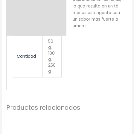
lo que resulta en un té
menos astringente con
un sabor más fuerte a
umami.
50
g,
100
Cantidad
g,
250
g
Productos relacionados