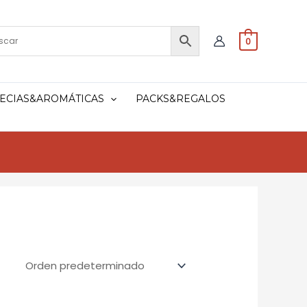
0
ECIAS&AROMÁTICAS
PACKS&REGALOS