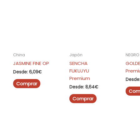
China
Japón
NEGRO 
JASMINE FINE OP
SENCHA
GOLDE
FUKUJYU
Prem
Desde:
6,09
€
Premium
Desde
Este
Comprar
Desde:
8,64
€
producto
Com
tiene
Este
Comprar
múltiples
producto
variantes.
tiene
Las
múltiples
opciones
variantes.
se
Las