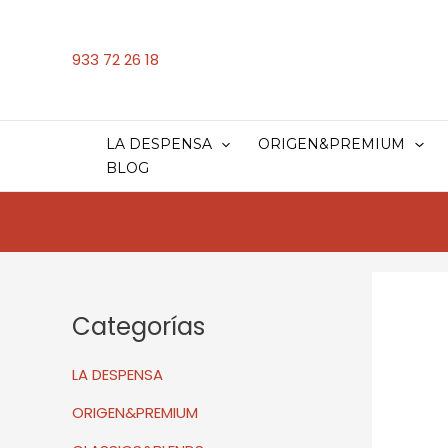
Ir
al
contenido
933 72 26 18
LA DESPENSA
ORIGEN&PREMIUM
BLOG
Categorías
LA DESPENSA
ORIGEN&PREMIUM