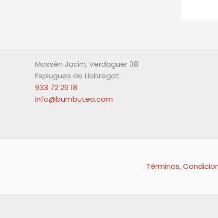
í
m
n
á
i
x
m
i
o
Mossèn Jacint Verdaguer 38
m
Esplugues de Llobregat
o
933 72 26 18
info@bumbutea.com
Términos, Condicio