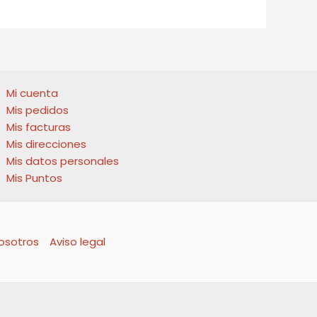
se
pueden
pueden
elegir
elegir
en
en
la
la
página
página
de
Mi cuenta
de
producto
Mis pedidos
producto
Mis facturas
Mis direcciones
Mis datos personales
Mis Puntos
osotros
Aviso legal