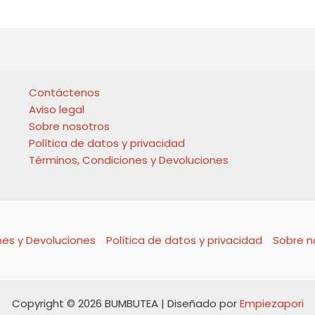
pueden
opciones
elegir
se
en
pueden
la
elegir
página
en
de
la
Contáctenos
producto
página
Aviso legal
de
Sobre nosotros
producto
Política de datos y privacidad
Términos, Condiciones y Devoluciones
nes y Devoluciones
Política de datos y privacidad
Sobre n
Copyright © 2026 BUMBUTEA | Diseñado por
Empiezapori