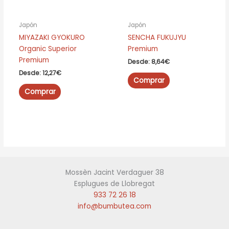
página
página
de
de
Japón
Japón
producto
producto
MIYAZAKI GYOKURO
SENCHA FUKUJYU
Organic Superior
Premium
Premium
Desde:
8,64
€
Desde:
12,27
€
Este
Comprar
Este
producto
Comprar
producto
tiene
tiene
múltiples
múltiples
variantes.
variantes.
Las
Las
opciones
opciones
se
se
pueden
Mossèn Jacint Verdaguer 38
pueden
elegir
Esplugues de Llobregat
elegir
en
933 72 26 18
en
la
info@bumbutea.com
la
página
página
de