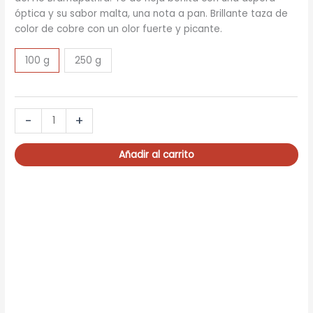
óptica y su sabor malta, una nota a pan. Brillante taza de
color de cobre con un olor fuerte y picante.
100 g
250 g
ASSAM
-
+
GBOP
HATHIKULI
Añadir al carrito
organic
cantidad