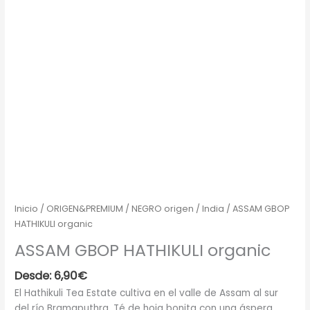
Inicio
/
ORIGEN&PREMIUM
/
NEGRO origen
/
India
/ ASSAM GBOP
HATHIKULI organic
ASSAM GBOP HATHIKULI organic
Desde:
6,90
€
El Hathikuli Tea Estate cultiva en el valle de Assam al sur
del río Bramaputhra. Té de hoja bonita con una áspera