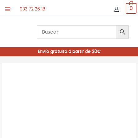
Ir
0
933 72 26 18
al
contenido
Envío gratuito a partir de 20€