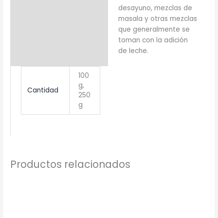
desayuno, mezclas de
masala y otras mezclas
que generalmente se
toman con la adición
de leche.
100
g,
Cantidad
250
g
Productos relacionados