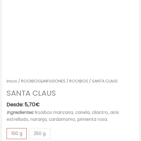
Inicio
/
ROOIBOS&INFUSIONES
/
ROOIBOS
/ SANTA CLAUS
SANTA CLAUS
Desde:
5,70
€
Ingredientes:
Rooibos manzana, canela, cilantro, anís
estrellado, naranja, cardamomo, pimienta rosa.
100 g
250 g