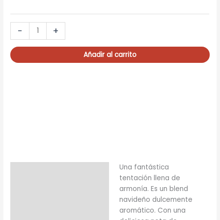
SANTA
-
+
CLAUS
cantidad
Añadir al carrito
Una fantástica
Descripción
tentación llena de
Información adicional
armonía. Es un blend
navideño dulcemente
aromático. Con una