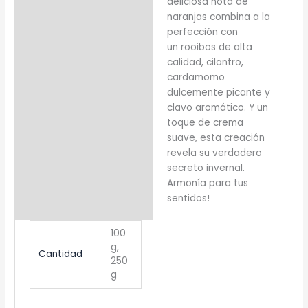
deliciosa nota de
naranjas combina a la
perfección con
un rooibos de alta
calidad, cilantro,
cardamomo
dulcemente picante y
clavo aromático. Y un
toque de crema
suave, esta creación
revela su verdadero
secreto invernal.
Armonía para tus
sentidos!
100
g,
Cantidad
250
g