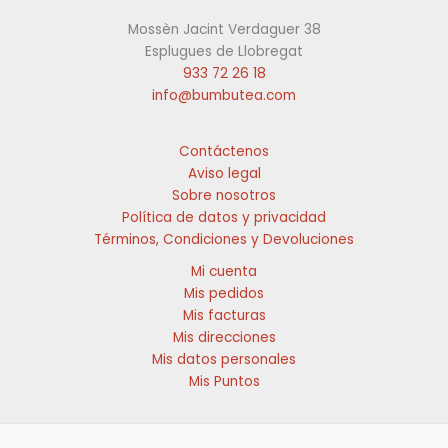
se
se
Mossèn Jacint Verdaguer 38
pueden
pueden
Esplugues de Llobregat
elegir
elegir
933 72 26 18
en
en
info@bumbutea.com
la
la
página
página
de
de
Contáctenos
producto
producto
Aviso legal
Sobre nosotros
Política de datos y privacidad
Términos, Condiciones y Devoluciones
Mi cuenta
Mis pedidos
Mis facturas
Mis direcciones
Mis datos personales
Mis Puntos