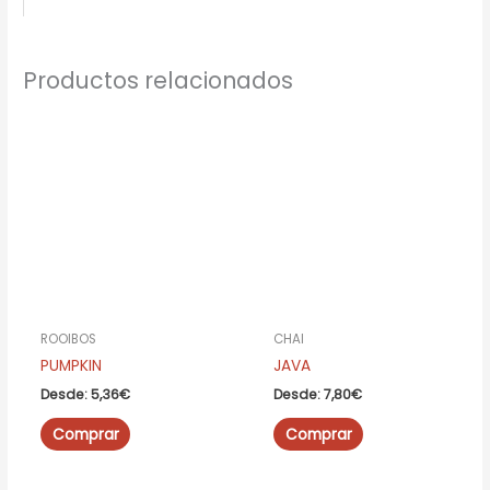
Productos relacionados
ROOIBOS
CHAI
PUMPKIN
JAVA
Desde:
5,36
€
Desde:
7,80
€
Este
Este
Comprar
Comprar
producto
producto
tiene
tiene