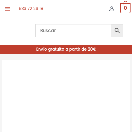
Ir
0
933 72 26 18
al
contenido
Envío gratuito a partir de 20€