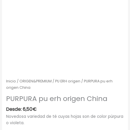
Inicio
/
ORIGEN&PREMIUM
/
PU ERH origen
/ PURPURA pu erh
origen China
PURPURA pu erh origen China
Desde:
6,50
€
Novedosa variedad de té cuyas hojas son de color púrpura
o violeta.