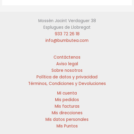
Las
opciones
opciones
se
se
pueden
Mossèn Jacint Verdaguer 38
pueden
elegir
Esplugues de Llobregat
elegir
en
933 72 26 18
en
la
info@bumbutea.com
la
página
página
de
de
producto
Contáctenos
producto
Aviso legal
Sobre nosotros
Política de datos y privacidad
Términos, Condiciones y Devoluciones
Mi cuenta
Mis pedidos
Mis facturas
Mis direcciones
Mis datos personales
Mis Puntos