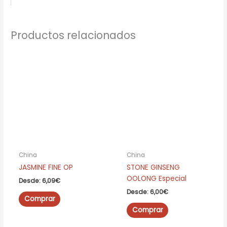
Productos relacionados
China
China
JASMINE FINE OP
STONE GINSENG
OOLONG Especial
Desde:
6,09
€
Desde:
6,00
€
Este
Comprar
producto
Este
Comprar
tiene
producto
múltiples
tiene