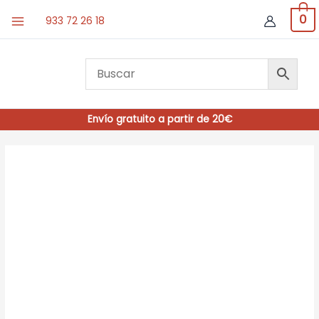
Ir
0
933 72 26 18
al
contenido
Envío gratuito a partir de 20€