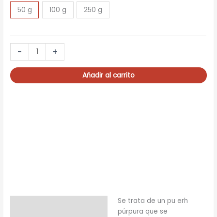
50 g
100 g
250 g
PURPURA
-
+
pu
erh
Añadir al carrito
origen
China
cantidad
Se trata de un pu erh
Descripción
púrpura que se