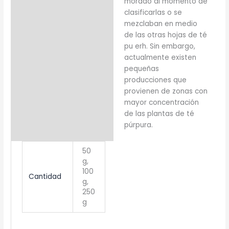
morado al momento de
clasificarlas o se
mezclaban en medio
de las otras hojas de té
pu erh. Sin embargo,
actualmente existen
pequeñas
producciones que
provienen de zonas con
mayor concentración
de las plantas de té
púrpura.
50
g,
100
Cantidad
g,
250
g