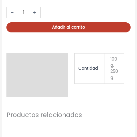
MISS
-
+
MARPLE
cantidad
Añadir al carrito
Información adicional
100
g,
Cantidad
250
g
Productos relacionados