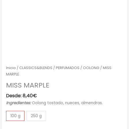
Inicio
/
CLASSICS&BLENDS
/
PERFUMADOS
/
OOLONG
/ MISS
MARPLE
MISS MARPLE
Desde:
8,40
€
Ingredientes:
Oolong tostado, nueces, almendras.
100 g
250 g