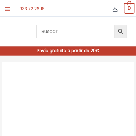
Ir
0
933 72 26 18
al
contenido
Envío gratuito a partir de 20€