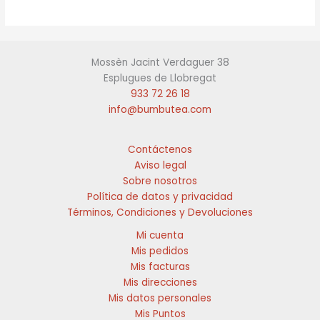
variantes.
variantes.
Las
Las
opciones
opciones
se
se
Mossèn Jacint Verdaguer 38
pueden
pueden
Esplugues de Llobregat
elegir
elegir
933 72 26 18
en
en
info@bumbutea.com
la
la
página
página
de
de
Contáctenos
producto
producto
Aviso legal
Sobre nosotros
Política de datos y privacidad
Términos, Condiciones y Devoluciones
Mi cuenta
Mis pedidos
Mis facturas
Mis direcciones
Mis datos personales
Mis Puntos