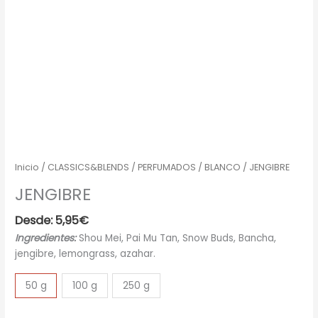
Inicio
/
CLASSICS&BLENDS
/
PERFUMADOS
/
BLANCO
/ JENGIBRE
JENGIBRE
Desde:
5,95
€
Ingredientes:
Shou Mei, Pai Mu Tan, Snow Buds, Bancha,
jengibre, lemongrass, azahar.
50 g
100 g
250 g