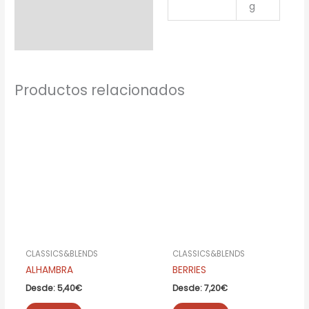
g
Productos relacionados
CLASSICS&BLENDS
CLASSICS&BLENDS
ALHAMBRA
BERRIES
Desde:
5,40
€
Desde:
7,20
€
Este
Este