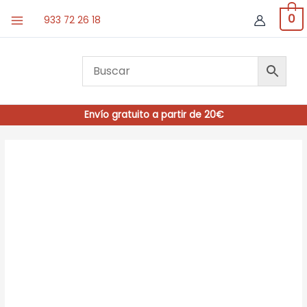
Ir
0
933 72 26 18
al
contenido
Envío gratuito a partir de 20€